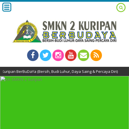
uDaYa (Bersih, Budi Luhur, Daya Saing & Percaya Diri)
2 minggu