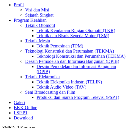
Profil
Visi dan Misi
Sejarah Singkat
Program Keahlian
Teknik Otomotif
Teknik Kendaraan Ringan Otomotif (TKR)
Teknik dan Bisnis Sepeda Motor (TSM)
Teknik Mesin
Teknik Pemesinan (TPM)
Teknologi Konstruksi dan Perumahan (TEKMA)
Teknologi Konstruksi dan Perumahan (TEKMA)
Desain Pemodelan dan Informasi Bangunan (DPIB)
Desain Pemodelan dan Informasi Bangunan
(DPIB)
Teknik Elektronika
Teknik Elektonika Industri (TELIN)
Teknik Audio Video (TAV)
Seni Broadcasting dan Film
Produksi dan Siaran Program Televisi (PSPT)
Galeri
BKK Online
LSP P1
Download
SMKN 2 Kuripan