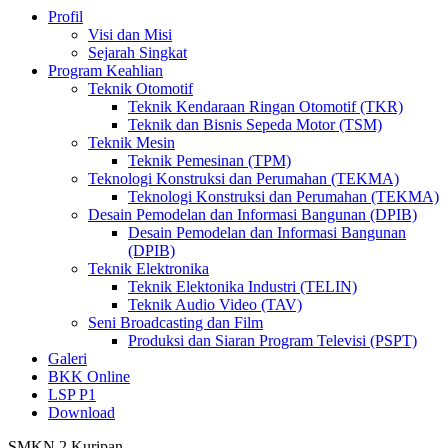
Profil
Visi dan Misi
Sejarah Singkat
Program Keahlian
Teknik Otomotif
Teknik Kendaraan Ringan Otomotif (TKR)
Teknik dan Bisnis Sepeda Motor (TSM)
Teknik Mesin
Teknik Pemesinan (TPM)
Teknologi Konstruksi dan Perumahan (TEKMA)
Teknologi Konstruksi dan Perumahan (TEKMA)
Desain Pemodelan dan Informasi Bangunan (DPIB)
Desain Pemodelan dan Informasi Bangunan
(DPIB)
Teknik Elektronika
Teknik Elektonika Industri (TELIN)
Teknik Audio Video (TAV)
Seni Broadcasting dan Film
Produksi dan Siaran Program Televisi (PSPT)
Galeri
BKK Online
LSP P1
Download
SMKN 2 Kuripan