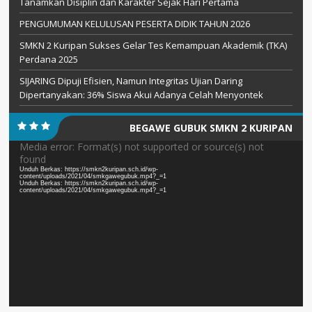
Tanamkan Disiplin dan Karakter Sejak Hari Pertama
PENGUMUMAN KELULUSAN PESERTA DIDIK TAHUN 2026
SMKN 2 Kuripan Sukses Gelar Tes Kemampuan Akademik (TKA)
Perdana 2025
SIJARING Dipuji Efisien, Namun Integritas Ujian Daring
Dipertanyakan: 36% Siswa Akui Adanya Celah Menyontek
BEGAWE GUBUK SMKN 2 KURIPAN
Pemutar
Media error: Format(s) not supported or source(s) not
found
Video
Unduh Berkas: https://smkn2kuripan.sch.id/wp-
content/uploads/2021/04/smkgawegubuk.mp4?_=1
Unduh Berkas: https://smkn2kuripan.sch.id/wp-
content/uploads/2021/04/smkgawegubuk.mp4?_=1