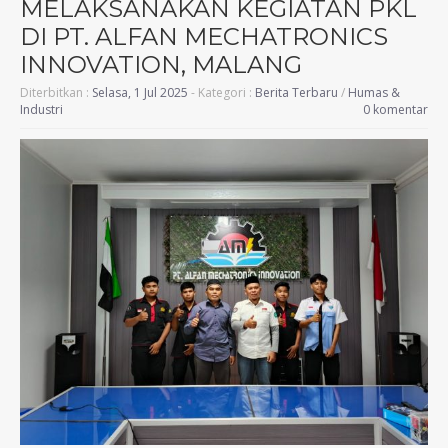
MELAKSANAKAN KEGIATAN PKL
DI PT. ALFAN MECHATRONICS
INNOVATION, MALANG
Diterbitkan :
Selasa, 1 Jul 2025
- Kategori :
Berita Terbaru
/
Humas &
Industri
0 komentar