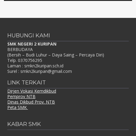
HUBUNGI KAMI
SMK NEGERI 2 KURIPAN
BERBUDAYA
(Bersih – Budi Luhur – Daya Saing – Percaya Diri)
Telp. 0370756295
Laman : smkn2kuripan.sch.id
Surel : smkn2kuripan@gmail.com
LINK TERKAIT
Dirjen Vokasi Kemdikbud
Pemprov NTB
Dinas Dikbud Prov. NTB
Peta SMK
KABAR SMK