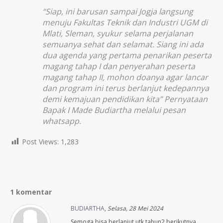
“Siap, ini barusan sampai Jogja langsung
menuju Fakultas Teknik dan Industri UGM di
Mlati, Sleman, syukur selama perjalanan
semuanya sehat dan selamat. Siang ini ada
dua agenda yang pertama penarikan peserta
magang tahap I dan penyerahan peserta
magang tahap II, mohon doanya agar lancar
dan program ini terus berlanjut kedepannya
demi kemajuan pendidikan kita” Pernyataan
Bapak I Made Budiartha melalui pesan
whatsapp.
Post Views:
1,283
1 komentar
BUDIARTHA
,
Selasa, 28 Mei 2024
Semoga bisa berlanjut utk tahun2 berikutnya