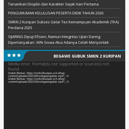
Tanamkan Disiplin dan Karakter Sejak Hari Pertama
PENGUMUMAN KELULUSAN PESERTA DIDIK TAHUN 2026
SMKN 2 Kuripan Sukses Gelar Tes Kemampuan Akademik (TKA)
Perdana 2025
SIJARING Dipuji Efisien, Namun Integritas Ujian Daring
Dipertanyakan: 36% Siswa Akui Adanya Celah Menyontek
BEGAWE GUBUK SMKN 2 KURIPAN
Pemutar
Media error: Format(s) not supported or source(s) not
found
Video
Unduh Berkas: https://smkn2kuripan.sch.id/wp-
content/uploads/2021/04/smkgawegubuk.mp4?_=1
Unduh Berkas: https://smkn2kuripan.sch.id/wp-
content/uploads/2021/04/smkgawegubuk.mp4?_=1