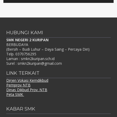
HUBUNGI KAMI
SMK NEGERI 2 KURIPAN
BERBUDAYA
(Bersih – Budi Luhur – Daya Saing – Percaya Diri)
Telp. 0370756295
Laman : smkn2kuripan.sch.id
Surel : smkn2kuripan@gmail.com
LINK TERKAIT
Dirjen Vokasi Kemdikbud
Pemprov NTB
Dinas Dikbud Prov. NTB
Peta SMK
KABAR SMK