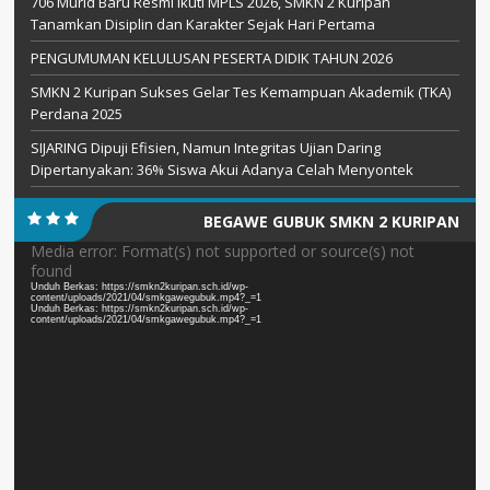
706 Murid Baru Resmi Ikuti MPLS 2026, SMKN 2 Kuripan
Tanamkan Disiplin dan Karakter Sejak Hari Pertama
PENGUMUMAN KELULUSAN PESERTA DIDIK TAHUN 2026
SMKN 2 Kuripan Sukses Gelar Tes Kemampuan Akademik (TKA)
Perdana 2025
SIJARING Dipuji Efisien, Namun Integritas Ujian Daring
Dipertanyakan: 36% Siswa Akui Adanya Celah Menyontek
BEGAWE GUBUK SMKN 2 KURIPAN
Pemutar
Media error: Format(s) not supported or source(s) not
found
Video
Unduh Berkas: https://smkn2kuripan.sch.id/wp-
content/uploads/2021/04/smkgawegubuk.mp4?_=1
Unduh Berkas: https://smkn2kuripan.sch.id/wp-
content/uploads/2021/04/smkgawegubuk.mp4?_=1