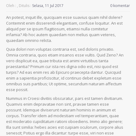
Oleh :
, Ditulis :
Selasa, 11 Jul 2017
0 komentar
An potest, inquit ille, quicquam esse suavius quam nihil dolere?
Contemnit enim disserendi elegantiam, confuse loquitur. An est
aliquid per se ipsum flagitiosum, etiamsi nulla comitetur
infamia? Ab hoc autem quaedam non melius quam veteres,
quaedam omnino relicta.
Quia dolori non voluptas contraria est, sed doloris privatio.
Omnia contraria, quos etiam insanos esse vultis. Quid Zeno? An
vero displicuit ea, quae tributa est animi virtutibus tanta
praestantia? Primum cur ista res digna odio est, nisi quod est
turpis? Ad eas enim res ab Epicuro praecepta dantur. Quicquid
enim a sapientia proficiscitur, id continuo debet expletum esse
omnibus suis partibus; Ut optime, secundum naturam affectum
esse possit.
Nummus in Croesi divitiis obscuratur, pars est tamen divitiarum.
Quamvis enim depravatae non sint, pravae tamen esse
possunt. Idemque diviserunt naturam hominis in animum et
corpus. Transfer idem ad modestiam vel temperantiam, quae
est moderatio cupiditatum rationi oboediens. Immo alio genere;
Illa sunt similia: hebes acies est cuipiam oculorum, corpore alius
senescit; Potius ergo illa dicantur: turpe esse, viri non esse