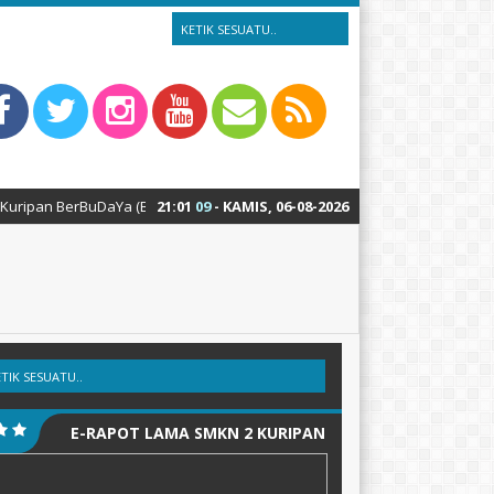
uDaYa (Bersih, Budi Luhur, Daya Saing & Percaya Diri)
21
:
01
10
- KAMIS, 06-08-2026
2 minggu
E-RAPOT LAMA SMKN 2 KURIPAN