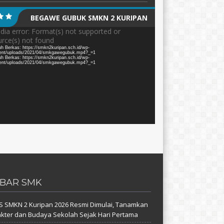
BEGAWE GUBUK SMKN 2 KURIPAN
tar
ia error: Format(s) not supported or
rce(s) not found
h Berkas: https://smkn2kuripan.sch.id/wp-
ent/uploads/2021/04/smkgawegubuk.mp4?_=1
h Berkas: https://smkn2kuripan.sch.id/wp-
ent/uploads/2021/04/smkgawegubuk.mp4?_=1
BAR SMK
 SMKN 2 Kuripan 2026 Resmi Dimulai, Tanamkan
kter dan Budaya Sekolah Sejak Hari Pertama