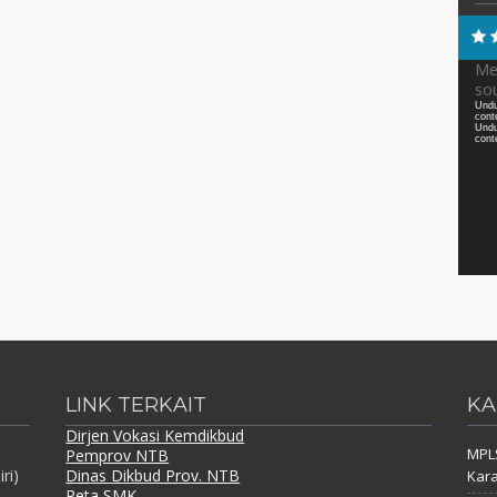
Pemu
Med
sou
Video
Undu
cont
Undu
cont
LINK TERKAIT
KA
Dirjen Vokasi Kemdikbud
MPLS
Pemprov NTB
ri)
Dinas Dikbud Prov. NTB
Kara
Peta SMK