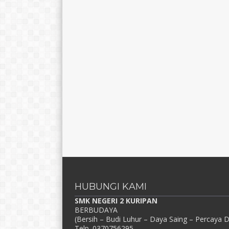
HUBUNGI KAMI
SMK NEGERI 2 KURIPAN
BERBUDAYA
(Bersih – Budi Luhur – Daya Saing – Percaya Di
Telp. 0370756295