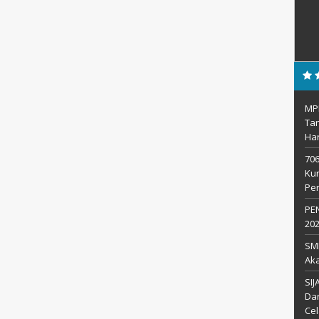
MPL
Ta
Har
706
Kur
Pe
PE
20
SM
Aka
SIJ
Dar
Ce