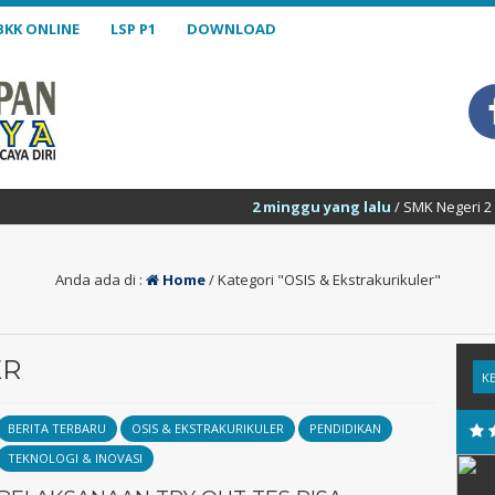
BKK ONLINE
LSP P1
DOWNLOAD
2 minggu yang lalu
/ SMK Negeri 2 Kuripan BerB
Anda ada di :
Home
/
Kategori "OSIS & Ekstrakurikuler"
ER
BERITA TERBARU
OSIS & EKSTRAKURIKULER
PENDIDIKAN
TEKNOLOGI & INOVASI