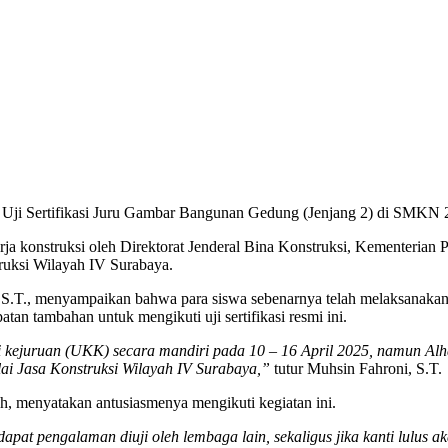
 Uji Sertifikasi Juru Gambar Bangunan Gedung (Jenjang 2) di SMKN 
erja konstruksi oleh Direktorat Jenderal Bina Konstruksi, Kementer
struksi Wilayah IV Surabaya.
.T., menyampaikan bahwa para siswa sebenarnya telah melaksanakan
an tambahan untuk mengikuti uji sertifikasi resmi ini.
i kejuruan (UKK) secara mandiri pada 10 – 16 April 2025, namun Alh
ai Jasa Konstruksi Wilayah IV Surabaya,”
tutur Muhsin Fahroni, S.T.
ah, menyatakan antusiasmenya mengikuti kegiatan ini.
ndapat pengalaman diuji oleh lembaga lain, sekaligus jika kanti lulus 