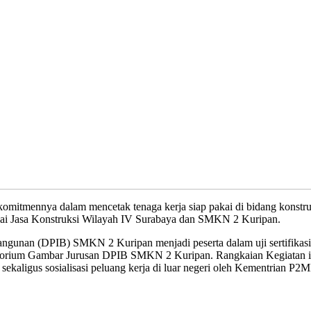
tmennya dalam mencetak tenaga kerja siap pakai di bidang konstruk
Balai Jasa Konstruksi Wilayah IV Surabaya dan SMKN 2 Kuripan.
gunan (DPIB) SMKN 2 Kuripan menjadi peserta dalam uji sertifikasi y
atorium Gambar Jurusan DPIB SMKN 2 Kuripan. Rangkaian Kegiatan ini 
ekaligus sosialisasi peluang kerja di luar negeri oleh Kementrian P2M