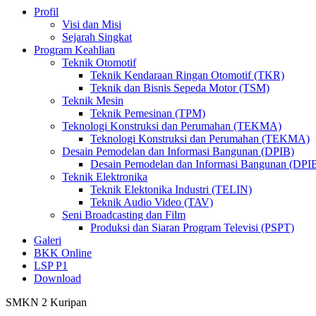
Profil
Visi dan Misi
Sejarah Singkat
Program Keahlian
Teknik Otomotif
Teknik Kendaraan Ringan Otomotif (TKR)
Teknik dan Bisnis Sepeda Motor (TSM)
Teknik Mesin
Teknik Pemesinan (TPM)
Teknologi Konstruksi dan Perumahan (TEKMA)
Teknologi Konstruksi dan Perumahan (TEKMA)
Desain Pemodelan dan Informasi Bangunan (DPIB)
Desain Pemodelan dan Informasi Bangunan (DPI
Teknik Elektronika
Teknik Elektonika Industri (TELIN)
Teknik Audio Video (TAV)
Seni Broadcasting dan Film
Produksi dan Siaran Program Televisi (PSPT)
Galeri
BKK Online
LSP P1
Download
SMKN 2 Kuripan