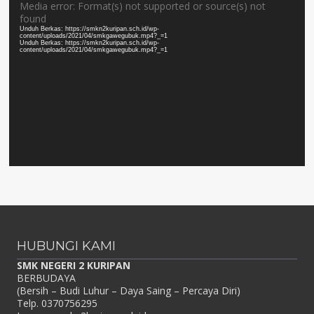
Pemutar
Media error: Format(s) not supported or source(s) not
found
Video
Unduh Berkas: https://smkn2kuripan.sch.id/wp-
content/uploads/2021/04/smkgawegubuk.mp4?_=1
Unduh Berkas: https://smkn2kuripan.sch.id/wp-
content/uploads/2021/04/smkgawegubuk.mp4?_=1
HUBUNGI KAMI
SMK NEGERI 2 KURIPAN
BERBUDAYA
(Bersih – Budi Luhur – Daya Saing – Percaya Diri)
Telp. 0370756295