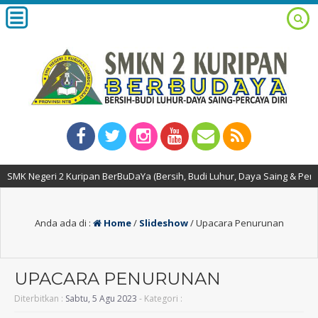
K Negeri 2 Kuripan BerBuDaYa (Bersih, Budi Luhur, Daya Saing & Percaya Di
Anda ada di :
Home
/
Slideshow
/
Upacara Penurunan
UPACARA PENURUNAN
Diterbitkan :
Sabtu, 5 Agu 2023
- Kategori :