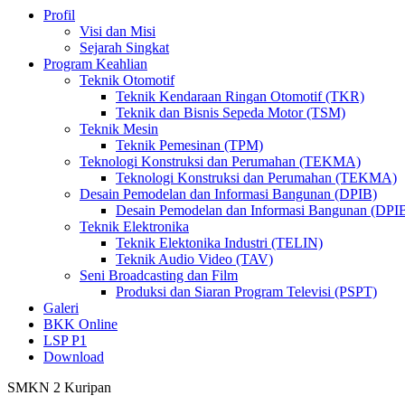
Profil
Visi dan Misi
Sejarah Singkat
Program Keahlian
Teknik Otomotif
Teknik Kendaraan Ringan Otomotif (TKR)
Teknik dan Bisnis Sepeda Motor (TSM)
Teknik Mesin
Teknik Pemesinan (TPM)
Teknologi Konstruksi dan Perumahan (TEKMA)
Teknologi Konstruksi dan Perumahan (TEKMA)
Desain Pemodelan dan Informasi Bangunan (DPIB)
Desain Pemodelan dan Informasi Bangunan (DPI
Teknik Elektronika
Teknik Elektonika Industri (TELIN)
Teknik Audio Video (TAV)
Seni Broadcasting dan Film
Produksi dan Siaran Program Televisi (PSPT)
Galeri
BKK Online
LSP P1
Download
SMKN 2 Kuripan