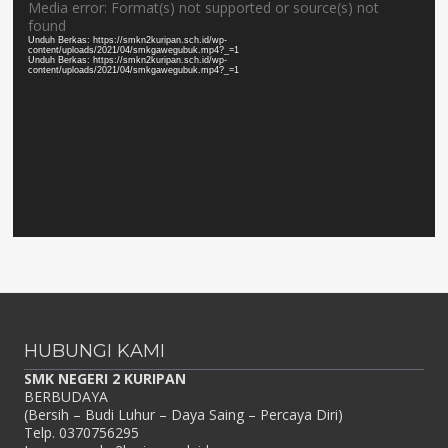
Pemutar
Media error: Format(s) not supported or source(s) not
found
Video
Unduh Berkas: https://smkn2kuripan.sch.id/wp-
content/uploads/2021/04/smkgawegubuk.mp4?_=1
Unduh Berkas: https://smkn2kuripan.sch.id/wp-
content/uploads/2021/04/smkgawegubuk.mp4?_=1
HUBUNGI KAMI
SMK NEGERI 2 KURIPAN
BERBUDAYA
(Bersih – Budi Luhur – Daya Saing – Percaya Diri)
Telp. 0370756295