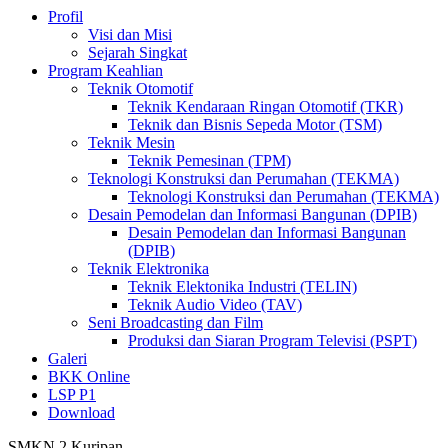
Profil
Visi dan Misi
Sejarah Singkat
Program Keahlian
Teknik Otomotif
Teknik Kendaraan Ringan Otomotif (TKR)
Teknik dan Bisnis Sepeda Motor (TSM)
Teknik Mesin
Teknik Pemesinan (TPM)
Teknologi Konstruksi dan Perumahan (TEKMA)
Teknologi Konstruksi dan Perumahan (TEKMA)
Desain Pemodelan dan Informasi Bangunan (DPIB)
Desain Pemodelan dan Informasi Bangunan
(DPIB)
Teknik Elektronika
Teknik Elektonika Industri (TELIN)
Teknik Audio Video (TAV)
Seni Broadcasting dan Film
Produksi dan Siaran Program Televisi (PSPT)
Galeri
BKK Online
LSP P1
Download
SMKN 2 Kuripan