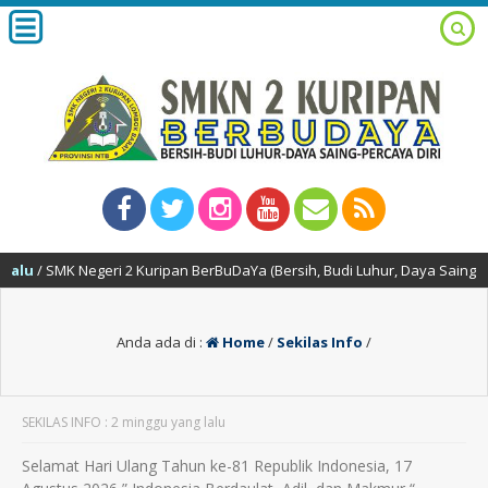
lu
/ SMK Negeri 2 Kuripan BerBuDaYa (Bersih, Budi Luhur, Daya Saing & Per
Anda ada di :
Home
/
Sekilas Info
/
SEKILAS INFO : 2 minggu yang lalu
Selamat Hari Ulang Tahun ke-81 Republik Indonesia, 17