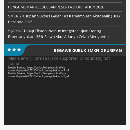
PENGUMUMAN KELULUSAN PESERTA DIDIK TAHUN 2026
SMKN 2 Kuripan Sukses Gelar Tes Kemampuan Akademik (TKA)
Perdana 2025
SIJARING Dipuji Efisien, Namun Integritas Ujian Daring
Dipertanyakan: 36% Siswa Akui Adanya Celah Menyontek
BEGAWE GUBUK SMKN 2 KURIPAN
Pemutar
Media error: Format(s) not supported or source(s) not
found
Video
Unduh Berkas: https://smkn2kuripan.sch.id/wp-
content/uploads/2021/04/smkgawegubuk.mp4?_=1
Unduh Berkas: https://smkn2kuripan.sch.id/wp-
content/uploads/2021/04/smkgawegubuk.mp4?_=1