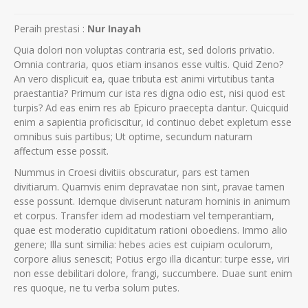
Peraih prestasi :
Nur Inayah
Quia dolori non voluptas contraria est, sed doloris privatio.
Omnia contraria, quos etiam insanos esse vultis. Quid Zeno?
An vero displicuit ea, quae tributa est animi virtutibus tanta
praestantia? Primum cur ista res digna odio est, nisi quod est
turpis? Ad eas enim res ab Epicuro praecepta dantur. Quicquid
enim a sapientia proficiscitur, id continuo debet expletum esse
omnibus suis partibus; Ut optime, secundum naturam
affectum esse possit.
Nummus in Croesi divitiis obscuratur, pars est tamen
divitiarum. Quamvis enim depravatae non sint, pravae tamen
esse possunt. Idemque diviserunt naturam hominis in animum
et corpus. Transfer idem ad modestiam vel temperantiam,
quae est moderatio cupiditatum rationi oboediens. Immo alio
genere; Illa sunt similia: hebes acies est cuipiam oculorum,
corpore alius senescit; Potius ergo illa dicantur: turpe esse, viri
non esse debilitari dolore, frangi, succumbere. Duae sunt enim
res quoque, ne tu verba solum putes.