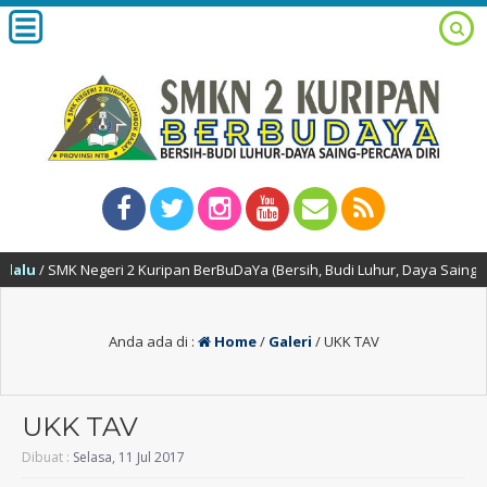
lu
/ SMK Negeri 2 Kuripan BerBuDaYa (Bersih, Budi Luhur, Daya Saing & Per
Anda ada di :
Home
/
Galeri
/
UKK TAV
UKK TAV
Dibuat :
Selasa, 11 Jul 2017