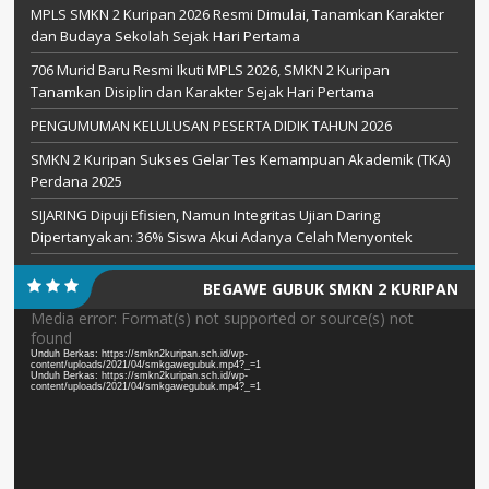
MPLS SMKN 2 Kuripan 2026 Resmi Dimulai, Tanamkan Karakter
dan Budaya Sekolah Sejak Hari Pertama
706 Murid Baru Resmi Ikuti MPLS 2026, SMKN 2 Kuripan
Tanamkan Disiplin dan Karakter Sejak Hari Pertama
PENGUMUMAN KELULUSAN PESERTA DIDIK TAHUN 2026
SMKN 2 Kuripan Sukses Gelar Tes Kemampuan Akademik (TKA)
Perdana 2025
SIJARING Dipuji Efisien, Namun Integritas Ujian Daring
Dipertanyakan: 36% Siswa Akui Adanya Celah Menyontek
BEGAWE GUBUK SMKN 2 KURIPAN
Pemutar
Media error: Format(s) not supported or source(s) not
found
Video
Unduh Berkas: https://smkn2kuripan.sch.id/wp-
content/uploads/2021/04/smkgawegubuk.mp4?_=1
Unduh Berkas: https://smkn2kuripan.sch.id/wp-
content/uploads/2021/04/smkgawegubuk.mp4?_=1