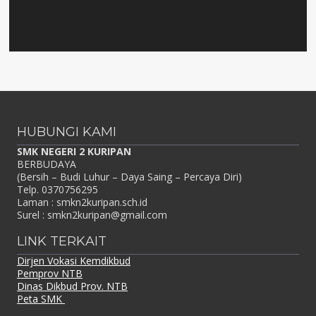
HUBUNGI KAMI
SMK NEGERI 2 KURIPAN
BERBUDAYA
(Bersih – Budi Luhur – Daya Saing – Percaya Diri)
Telp. 0370756295
Laman : smkn2kuripan.sch.id
Surel : smkn2kuripan@gmail.com
LINK TERKAIT
Dirjen Vokasi Kemdikbud
Pemprov NTB
Dinas Dikbud Prov. NTB
Peta SMK