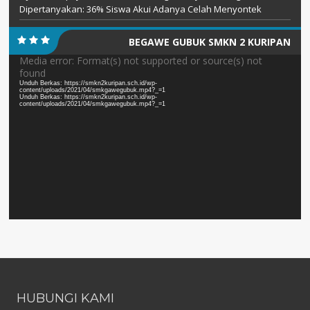
Dipertanyakan: 36% Siswa Akui Adanya Celah Menyontek
BEGAWE GUBUK SMKN 2 KURIPAN
Pemutar
Media error: Format(s) not supported or source(s) not
found
Video
Unduh Berkas: https://smkn2kuripan.sch.id/wp-
content/uploads/2021/04/smkgawegubuk.mp4?_=1
Unduh Berkas: https://smkn2kuripan.sch.id/wp-
content/uploads/2021/04/smkgawegubuk.mp4?_=1
HUBUNGI KAMI