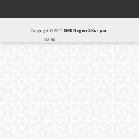
Copyright © 2021
SMK Negeri 2 Kuripan
.
Balas
Balas
Balas