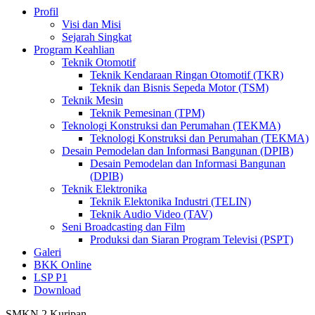
Profil
Visi dan Misi
Sejarah Singkat
Program Keahlian
Teknik Otomotif
Teknik Kendaraan Ringan Otomotif (TKR)
Teknik dan Bisnis Sepeda Motor (TSM)
Teknik Mesin
Teknik Pemesinan (TPM)
Teknologi Konstruksi dan Perumahan (TEKMA)
Teknologi Konstruksi dan Perumahan (TEKMA)
Desain Pemodelan dan Informasi Bangunan (DPIB)
Desain Pemodelan dan Informasi Bangunan
(DPIB)
Teknik Elektronika
Teknik Elektonika Industri (TELIN)
Teknik Audio Video (TAV)
Seni Broadcasting dan Film
Produksi dan Siaran Program Televisi (PSPT)
Galeri
BKK Online
LSP P1
Download
SMKN 2 Kuripan